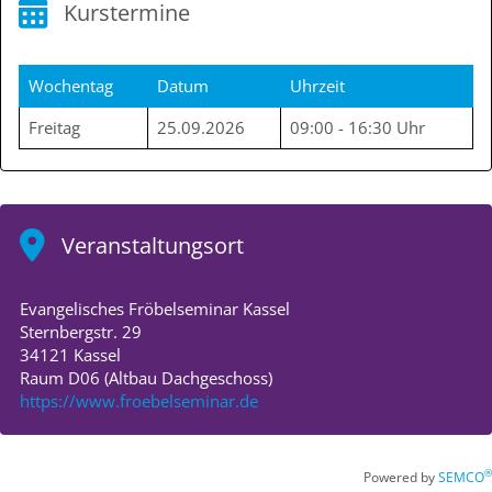
Kurstermine
Wochentag
Datum
Uhrzeit
Freitag
25.09.2026
09:00 - 16:30 Uhr
Veranstaltungsort
Evangelisches Fröbelseminar Kassel
Sternbergstr. 29
34121 Kassel
Raum D06 (Altbau Dachgeschoss)
https://www.froebelseminar.de
®
Powered by
SEMCO