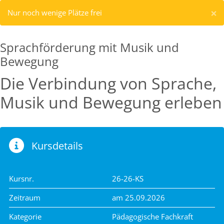
×
Nur noch wenige Plätze frei
Sprachförderung mit Musik und
Bewegung
Die Verbindung von Sprache,
Musik und Bewegung erleben
Kursdetails
Kursnr.
26-26-KS
Zeitraum
am 25.09.2026
Kategorie
Pädagogische Fachkraft